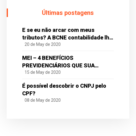
Últimas postagens
E se eu não arcar com meus
tributos? A BCNE contabilidade lhe
ajuda!
20 de May de 2020
MEI – 4 BENEFÍCIOS
PREVIDENCIÁRIOS QUE SUA
EMPRESA TEM DIREITO
15 de May de 2020
É possível descobrir o CNPJ pelo
CPF?
08 de May de 2020