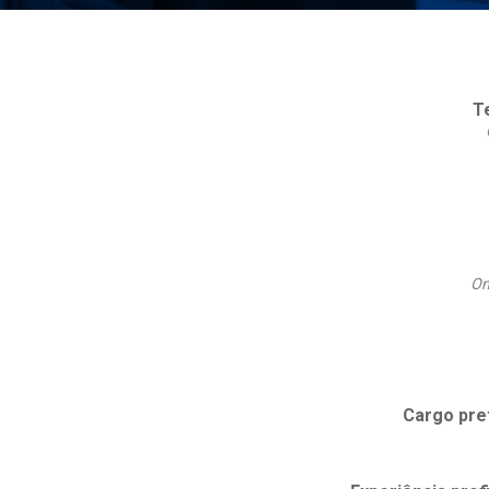
T
On
Cargo pre