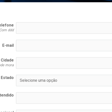
elefone
Com ddd
E-mail
Cidade
de mora
Estado
tendido